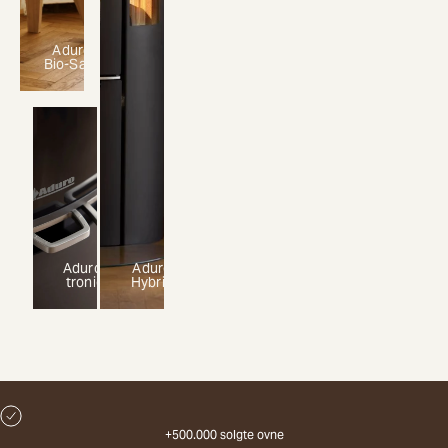
Aduro
Bio-Safe
Aduro-
Aduro
tronic
Hybrid
+500.000 solgte ovne