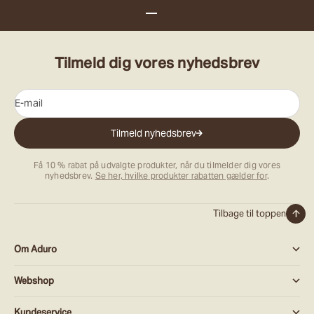
Gå til element 1
Gå til element 2
Gå til element 3
Tilmeld dig vores nyhedsbrev
E-mail
Tilmeld nyhedsbrev
Få 10 % rabat på udvalgte produkter, når du tilmelder dig vores
nyhedsbrev.
Se her, hvilke produkter rabatten gælder for
.
Tilbage til toppen
Om Aduro
Webshop
Kundeservice