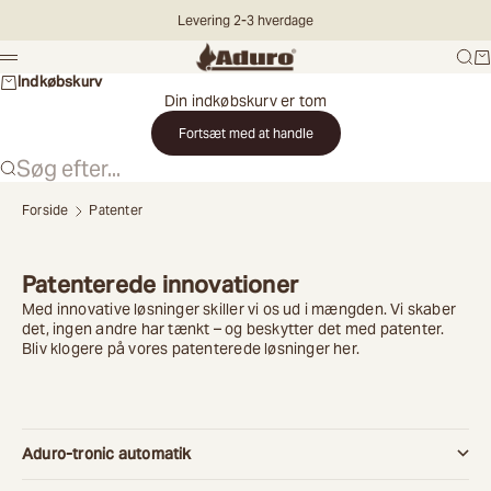
Spring til indhold
Levering 2-3 hverdage
Aduro DK
Søg
Ku
Menu
Indkøbskurv
Din indkøbskurv er tom
Fortsæt med at handle
Søg efter...
Forside
Patenter
Vælg
land
Patenterede innovationer
Med innovative løsninger skiller vi os ud i mængden. Vi skaber
det, ingen andre har tænkt – og beskytter det med patenter.
Land
Bliv klogere på vores patenterede løsninger her.
Fortsæt
Aduro-tronic automatik