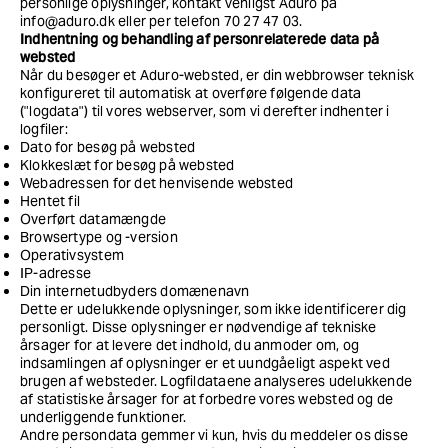
personlige oplysninger, kontakt venligst Aduro på
info@aduro.dk eller per telefon 70 27 47 03.
Indhentning og behandling af personrelaterede data på
websted
Når du besøger et Aduro-websted, er din webbrowser teknisk
konfigureret til automatisk at overføre følgende data
("logdata") til vores webserver, som vi derefter indhenter i
logfiler:
Dato for besøg på websted
Klokkeslæt for besøg på websted
Webadressen for det henvisende websted
Hentet fil
Overført datamængde
Browsertype og -version
Operativsystem
IP-adresse
Din internetudbyders domænenavn
Dette er udelukkende oplysninger, som ikke identificerer dig
personligt. Disse oplysninger er nødvendige af tekniske
årsager for at levere det indhold, du anmoder om, og
indsamlingen af oplysninger er et uundgåeligt aspekt ved
brugen af websteder. Logfildataene analyseres udelukkende
af statistiske årsager for at forbedre vores websted og de
underliggende funktioner.
Andre persondata gemmer vi kun, hvis du meddeler os disse