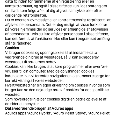
data fx inden for rammerne af en registrering eller en
kontaktformular, og også i disse tilfælde kun i det omfang det
er tilladt som følge af et af dig afgivet samtykke eller efter
gældende retsforskrifter.
Du er hverken lovmæssigt eller kontraktmæssigt forpligtet til at
afgive dine persondata. Det er dog muligt, at visse funktioner
på vores hjemmesider og services er afhængige af afgivelsen
af persondata. Hvis du ikke afgiver persondata i disse tilfælde,
kan det føre til, at funktioner ikke eller kun i begrænset omfang
står til rådighed.
Cookies
Vi bruger cookies og sporingspixels til at indsamle data
vedrørende din brug af webstedet, så vi kan skræddersy
webstedet til brugernes behov.
Cookies kan ikke bruges til at køre programmer eller overføre
virusser til din computer. Med de oplysninger, cookies
indeholder, kan vi forenkle navigationen og nemmere sørge for
korrekt visning af vores websteder.
Hvert websted har sin egen erklæring om cookies, hvor du som
bruger kan se den nøjagtige brug af cookies for det specifikke
websted.
Som hovedregel hjælper cookies dig til en bedre oplevelse af
de sider du benytter.
Data vedrørende brugen af Aduros apps
Aduros apps ”Aduro Hybrid”, ”Aduro Pellet Stove”, "Aduro Pellet