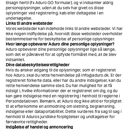
tilsagn hertil (fx Aduro GO formular), og vi indsamler aldrig
personoplysninger, uden at du selv har givet os disse
oplysninger ved registrering, køb eller deltagelse i en
undersøgelse.
Links til andre websteder
Vores websteder kan indeholde links til andre websteder. Vi har
ikke nogen indflydelse på, hvorvidt disse websteder overholder
bestemmelserne for beskyttelse af personlige oplysninger.
Hvor længe opbevarer Aduro dine personlige oplysninger?
Aduro opbevarer dine personlige oplysninger lige så længe,
som det er påkrævet for at opfylde formålet med, at de blev
indsamlet.
Dine databeskyttelsesrettigheder
Hvis du ønsker adgang til de oplysninger, som er registreret
hos Aduro, skal du rette henvendelse på info@aduro.dk. Er der
registreret forkerte data, eller har du andre indsigelser, kan du
rette henvendelse samme sted. Du har mulighed for at få
indsigt i, hvilke informationer der er registreret om dig, og du
kan gøre indsigelse med en registrering i henhold til reglerne i
Persondataloven. Bemærk, at Aduro dog ikke altid er forpligtet
til at efterkomme en anmodning om sletning, begrænsning,
indsigelse eller dataportabilitet. Dette vurderes fra sag til sag i
henhold til Aduros juridiske forpligtelser og undtagelser for
førnævnte rettigheder.
Indgåelse af handel og annoncering