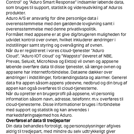
Control" og “Aduro Smart Response” indsamler løbende data,
som bruges til support, statistik og videreudvikling af Aduros
produkter.
Aduro A/S er ansvarlig for dine personlige data i
overensstemmelse med den gældende lovgivning samt i
overensstemmelse med denne privatlivspolitik.
Formålet med appsene er at give dig/brugeren muligheden for
udvidet kontrol over ovnen, hvilket inkluderer ændringer i
indstillinger samt styring og overvågning af ovnen.
Når du er registreret i vores cloud-tjenester ”Aduro
Cloud”,
"Aduro IOT cloud"
og ”Wappsto” (leveret af NBE,
Prevas, Seluxit, MicroNova og Ektos) vil ovnen og appsene
løbende overføre data til disse tjenester, så længe ovnen og
appsene har internetforbindelse. Dataene dækker over
ændringer i indstillinger, forbrændingsdata og alarmer. Generel
data fra appen såsom appens ydeevne, nedbrud og din brug af
appen kan også overføres til cloud-tjenesterne.
Når du opretter en brugerprofil på appsene, vil personlig
information såsom navn, adresse, telefonnr. m.v. overføres til
cloud-tjenesterne. Disse informationer bruges i forbindelse
med support og statistik og kan anvendes i
markedsføringsøjemed hos Aduro.
Overførsel af data til tredjeparter
Din data behandles fortroligt, og personoplysninger afgives
aldrig til tredjepart, med mindre du selv udtrykkeligt giver