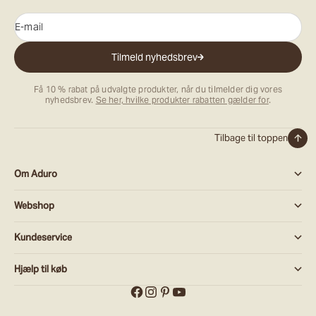
E-mail
Tilmeld nyhedsbrev
Få 10 % rabat på udvalgte produkter, når du tilmelder dig vores
nyhedsbrev.
Se her, hvilke produkter rabatten gælder for
.
Tilbage til toppen
Om Aduro
Webshop
Kundeservice
Hjælp til køb