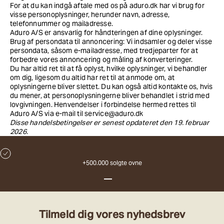
For at du kan indgå aftale med os på aduro.dk har vi brug for
visse personoplysninger, herunder navn, adresse,
telefonnummer og mailadresse.
Aduro A/S er ansvarlig for håndteringen af dine oplysninger.
Brug af persondata til annoncering: Vi indsamler og deler visse
persondata, såsom e-mailadresse, med tredjeparter for at
forbedre vores annoncering og måling af konverteringer.
Du har altid ret til at få oplyst, hvilke oplysninger, vi behandler
om dig, ligesom du altid har ret til at anmode om, at
oplysningerne bliver slettet. Du kan også altid kontakte os, hvis
du mener, at personoplysningerne bliver behandlet i strid med
lovgivningen. Henvendelser i forbindelse hermed rettes til
Aduro A/S via e-mail til
service@aduro.dk
Disse handelsbetingelser er senest opdateret den 19. februar
2026.
+500.000 solgte ovne
Gå til element 1
Gå til element 2
Gå til element 3
Tilmeld dig vores nyhedsbrev