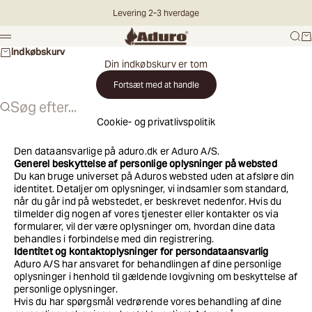
Spring til indhold
Levering 2-3 hverdage
Aduro DK
Søg
Ku
Menu
Indkøbskurv
Din indkøbskurv er tom
Fortsæt med at handle
Søg efter...
Cookie- og privatlivspolitik
Vælg
Den dataansvarlige på aduro.dk er Aduro A/S.
Generel beskyttelse af personlige oplysninger på websted
land
Du kan bruge universet på Aduros websted uden at afsløre din
identitet. Detaljer om oplysninger, vi indsamler som standard,
når du går ind på webstedet, er beskrevet nedenfor. Hvis du
Land
tilmelder dig nogen af vores tjenester eller kontakter os via
formularer, vil der være oplysninger om, hvordan dine data
behandles i forbindelse med din registrering.
Identitet og kontaktoplysninger for persondataansvarlig
Aduro A/S har ansvaret for behandlingen af dine personlige
Fortsæt
oplysninger i henhold til gældende lovgivning om beskyttelse af
personlige oplysninger.
Hvis du har spørgsmål vedrørende vores behandling af dine