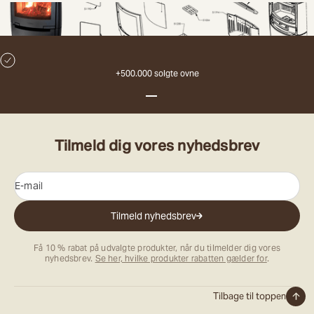
+500.000 solgte ovne
Gå til element 1
Gå til element 2
Gå til element 3
Tilmeld dig vores nyhedsbrev
E-mail
Tilmeld nyhedsbrev
Få 10 % rabat på udvalgte produkter, når du tilmelder dig vores
nyhedsbrev.
Se her, hvilke produkter rabatten gælder for
.
Tilbage til toppen