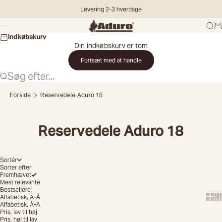
Spring til indhold
Levering 2-3 hverdage
Aduro DK
Søg
Ku
Menu
Indkøbskurv
Din indkøbskurv er tom
Fortsæt med at handle
Søg efter...
Forside
Reservedele Aduro 18
Vælg
land
Reservedele Aduro 18
Land
Sortér
Sorter efter
Fremhævet
Mest relevante
Bestsellere
Fortsæt
Show
Sh
Alfabetisk, A-Å
Alfabetisk, Å-A
Pris, lav til høj
Pris, høj til lav