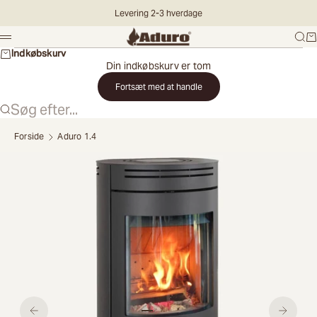
Spring til indhold
Levering 2-3 hverdage
Aduro DK
Søg
Ku
Menu
Indkøbskurv
Din indkøbskurv er tom
Fortsæt med at handle
Søg efter...
Forside
Aduro 1.4
Vælg
land
Land
Fortsæt
Gå til element 1
Gå til element 2
Gå til element 3
Gå til element 4
Gå til element 5