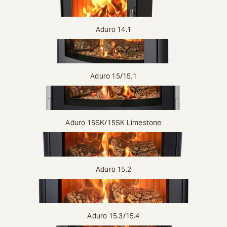
Aduro 14.1
Aduro 15/15.1
Aduro 15SK/15SK Limestone
Aduro 15.2
Aduro 15.3/15.4