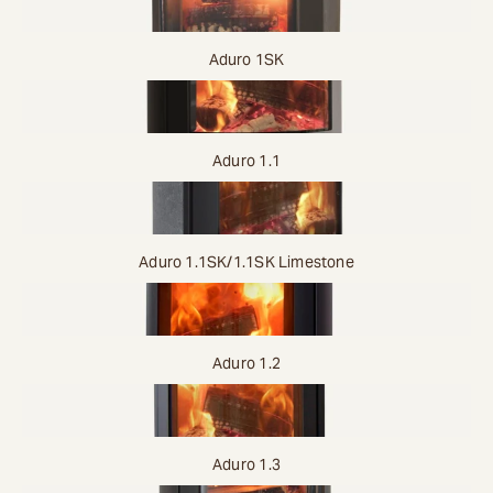
Aduro 1SK
Aduro 1.1
Aduro 1.1SK/1.1SK Limestone
Aduro 1.2
Aduro 1.3