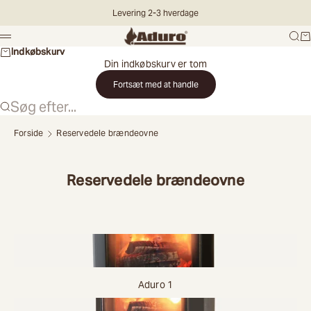
Spring til indhold
Levering 2-3 hverdage
Aduro DK
Søg
Ku
Menu
Indkøbskurv
Din indkøbskurv er tom
Fortsæt med at handle
Søg efter...
Forside
Reservedele brændeovne
Vælg
land
Reservedele brændeovne
Land
Fortsæt
Aduro 1