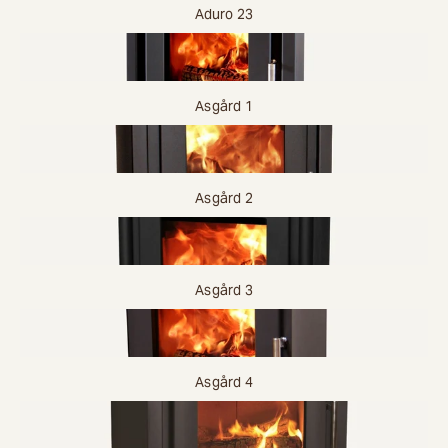
Aduro 23
Asgård 1
Asgård 2
Asgård 3
Asgård 4