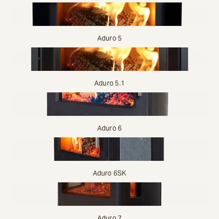
Aduro 5
Aduro 5.1
Aduro 6
Aduro 6SK
Aduro 7