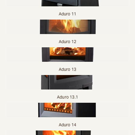
Aduro 11
Aduro 12
Aduro 13
Aduro 13.1
Aduro 14