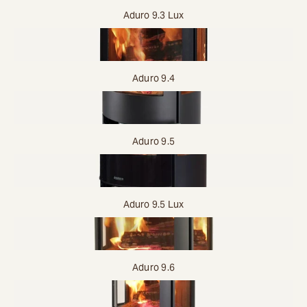
Aduro 9.3 Lux
Aduro 9.4
Aduro 9.5
Aduro 9.5 Lux
Aduro 9.6